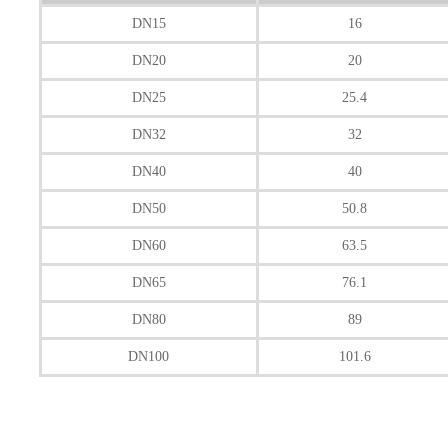
DN15
16
DN20
20
DN25
25.4
DN32
32
DN40
40
DN50
50.8
DN60
63.5
DN65
76.1
DN80
89
DN100
101.6