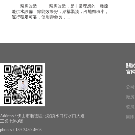
泵房改造 泵房改造，是非常理想的一種節
能供水設備，節能效果好，結構緊湊，占地麵積小，
運行穩定可靠，使用壽命長，...
關
官
公司
廠房
發展
Address / 佛山市順德區北滘鎮水口村水口大道
團隊
工業七路3號
phones / 189-3430-4608