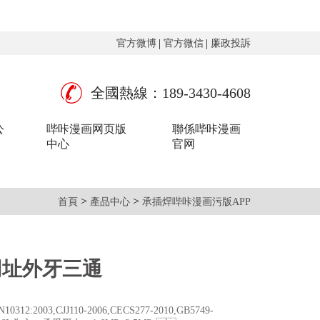
官方微博
官方微信
廉政投訴
全國熱線：189-3430-4608
公
哔咔漫画网页版
聯係哔咔漫画
中心
官网
>
>
首頁
產品中心
承插焊哔咔漫画污版APP
网址外牙三通
312:2003,CJJ110-2006,CECS277-2010,GB5749-