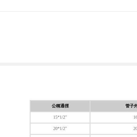
公稱通徑
管子
15*1/2"
1
20*1/2"
2