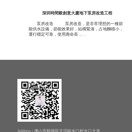
深圳時間穀創意大廈地下泵房改造工程
泵房改造 泵房改造，是非常理想的一種節
能供水設備，節能效果好，結構緊湊，占地麵積小，
運行穩定可靠，使用壽命長，...
Address / 佛山市順德區北滘鎮水口村水口大道