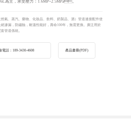
6L為主，承受壓力：1.6MP~2.5MPa。
、天然氣、蒸汽、藥物、化妝品、飲料、奶製品、酒）管道連接配件使
絕滲漏，防鏽蝕，耐溫性能好，壽命100年，無需更換。廣泛用於
程配套管道係統。
：189-3430-4608
產品畫冊(PDF)