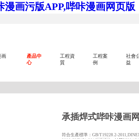
咔漫画污版APP,哔咔漫画网页版
漫画
產品中
工程資
工程案
社會
心
質
例
益
承插焊式哔咔漫画
符合生產標準：GB/T19228.2-2011,DINEN10