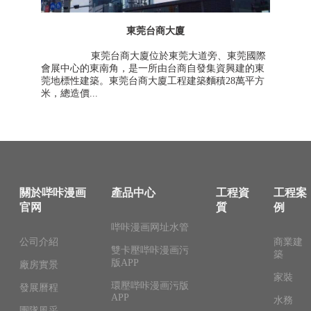
東莞台商大廈
東莞台商大廈位於東莞大道旁、東莞國際
會展中心的東南角，是一所由台商自發集資興建的東
莞地標性建築。東莞台商大廈工程建築麵積28萬平方
米，總造價...
關於哔咔漫画
產品中心
工程資
工程案
官网
質
例
哔咔漫画网址水管
公司介紹
商業建
雙卡壓哔咔漫画污
築
版APP
廠房實景
家裝
環壓哔咔漫画污版
發展曆程
APP
水務
團隊風采