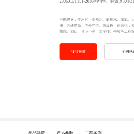
2006,CJ/T151-2016。材質以304/31
性能優異，作用於（冷熱水、飲用水、燃氣
用，其硬度高，內外光滑、防爆裂、耐磨損，杜
醫院、酒店、住宅小區、寫字樓、學校等工
獲取報價
全國熱線電話
產品詳情
產品參數
工程案例