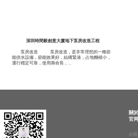
深圳時間穀創意大廈地下泵房改造工程
泵房改造 泵房改造，是非常理想的一種節
能供水設備，節能效果好，結構緊湊，占地麵積小，
運行穩定可靠，使用壽命長，...
關
官
公司