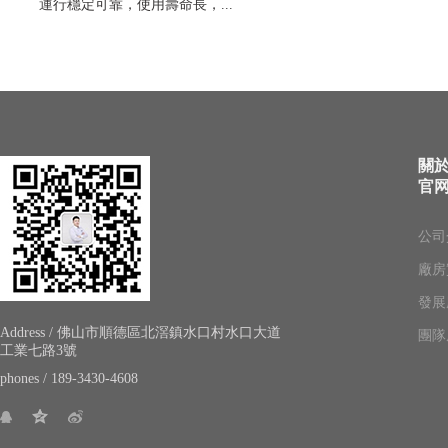
運行穩定可靠，使用壽命長，...
關
官
公司
廠房
發展
Address / 佛山市順德區北滘鎮水口村水口大道
團隊
工業七路3號
phones / 189-3430-4608