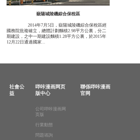
嶽陽城陵磯綜合保稅區
2014年7月5日，嶽陽城陵磯綜合保稅區經
國務院批複確立，總體計劃麵積2.98平方公裏，分二
期建設，之中一期建設麵積1.28平方公裏，於2015年
12月22日通過國家...
社會公
哔咔漫画网页
聯係哔咔漫画
益
版中心
官网
公司哔咔漫画网
页版
行業動態
問題谘詢