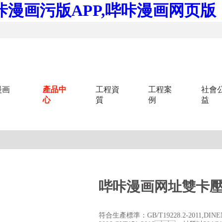
咔漫画污版APP,哔咔漫画网页版
漫画
產品中
工程資
工程案
社會
心
質
例
益
哔咔漫画网址雙卡
符合生產標準：GB/T19228.2-2011,DINEN