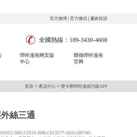
官方微博
官方微信
廉政投訴
全國熱線：189-3430-4608
公
哔咔漫画网页版
聯係哔咔漫画
中心
官网
>
>
首頁
產品中心
雙卡壓哔咔漫画污版APP
壓外絲三通
10312:2003,CJJ110-2006,CECS277-2010,GB5749-