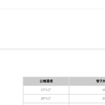
公稱通徑
管子
15*1/2"
1
20*1/2"
2