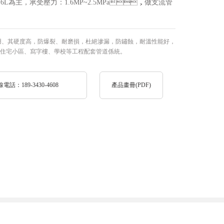
/316L為主，承受壓力：1.6MP~2.5MPa，做支流管
，防爆裂、耐磨損，杜絕滲漏，防鏽蝕，耐溫性能好，
、住宅小區、寫字樓、學校等工程配套管道係統。
：189-3430-4608
產品畫冊(PDF)