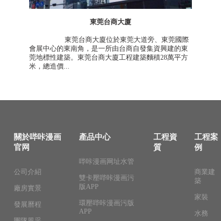
東莞台商大廈
東莞台商大廈位於東莞大道旁、東莞國際
會展中心的東南角，是一所由台商自發集資興建的東
莞地標性建築。東莞台商大廈工程建築麵積28萬平方
米，總造價...
關於哔咔漫画
產品中心
工程資
工程案
官网
質
例
哔咔漫画网址水管
公司介紹
商業建
雙卡壓哔咔漫画污
築
版APP
廠房實景
家裝
環壓哔咔漫画污版
發展曆程
APP
水務
團隊風采