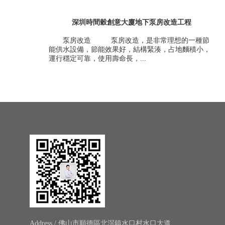
深圳時間穀創意大廈地下泵房改造工程
泵房改造 泵房改造，是非常理想的一種節
能供水設備，節能效果好，結構緊湊，占地麵積小，
運行穩定可靠，使用壽命長，...
Address / 佛山市順德區北滘鎮水口村水口大道