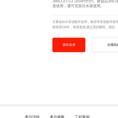
2006,CJ/T151-2016。材質以304
道使用，還可充當分水器使用。
主要做供水管道配件使用，氣管等管道配件使用、其硬度高
能使用100年，無需更換,廣泛用於醫院、酒店
獲取報價
全國熱線電話
產品詳情
產品參數
工程案例